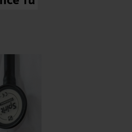
nce
fü