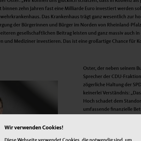
sef Oster: „Wir können uns glücklich schätzen, dass in Koblenz al
innen zehn Jahren fast eine Milliarde Euro investiert werden sol
eswehrkrankenhaus. Das Krankenhaus trägt ganz wesentlich zur ho
gung der Bürgerinnen und Bürger im Norden von Rheinland-Pfalz be
teren gesellschaftlichen Beitrag leisten und ganz massiv auch in
en und Mediziner investieren. Das ist eine großartige Chance für K
Oster, der neben seinem B
Sprecher der CDU-Fraktion i
zögerliche Haltung der SP
keinerlei Verständnis: „Da
Hoch schadet dem Standort
umfassende finanzielle Bet
Landesminister. Das eröffn
Wir verwenden Cookies!
Nach Auffassung der Koble
das Bundeswehrzentralkra
Diese Webseite verwendet Cookies, die notwendig sind, um