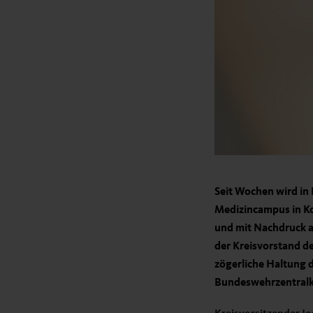
Seit Wochen wird in
Medizincampus in Ko
und mit Nachdruck an
der Kreisvorstand d
zögerliche Haltung 
Bundeswehrzentralkr