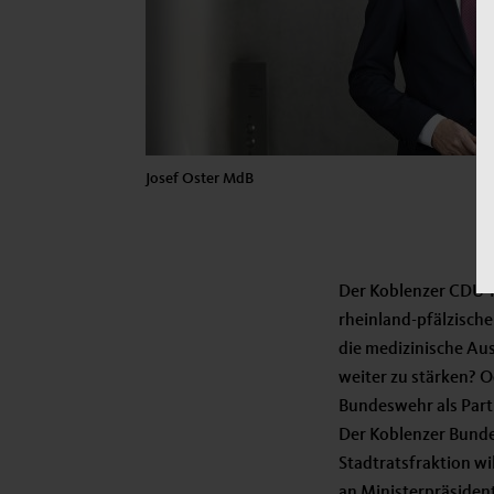
Josef Oster MdB
Der Koblenzer CDU-Kr
rheinland-pfälzische
die medizinische Aus
weiter zu stärken? O
Bundeswehr als Part
Der Koblenzer Bunde
Stadtratsfraktion wi
an Ministerpräsiden