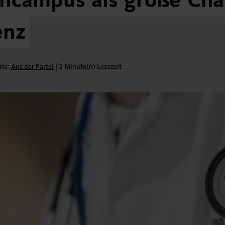
incampus
als
große
Cha
enz
rie:
Kategorie:
Aus der Partei
|
2 Minute(n) Lesezeit