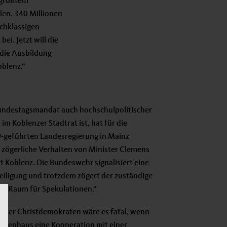
s größtem
len. 340 Millionen
chklassigen
i. Jetzt will die
 die Ausbildung
oblenz.“
undestagsmandat auch hochschulpolitischer
m Koblenzer Stadtrat ist, hat für die
D-geführten Landesregierung in Mainz
s zögerliche Verhalten von Minister Clemens
 Koblenz. Die Bundeswehr signalisiert eine
eiligung und trotzdem zögert der zuständige
et Raum für Spekulationen.“
nzer Christdemokraten wäre es fatal, wenn
nkenhaus eine Kooperation mit einer