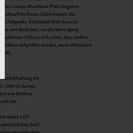
lb des Landes Rheinland-Pfalz eingehen
eht aktuell im Raum. Dabei kommt die
igen Zeitpunkt. Rheinland-Pfalz braucht
nen und Mediziner, um die Versorgung
e Koblenzer CDU ist sich sicher, dass andere
ve dankbar aufgreifen werden, wenn Rheinland-
greift.
e Zurückhaltung der
ch. Geht es darum,
sten von Koblenz
m mit der
mit seiner CDU-
m persönlichen Brief
ration zwischen dem