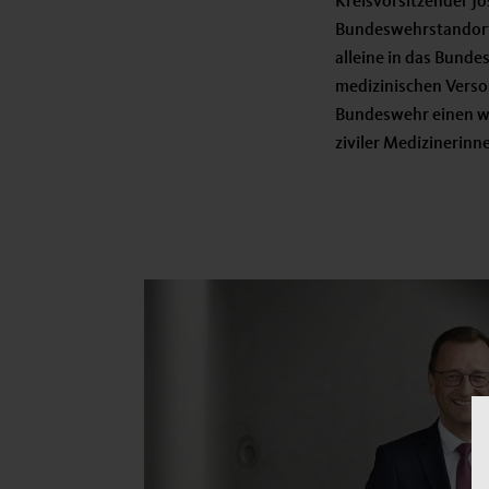
Kreisvorsitzender Jo
Bundeswehrstandort b
alleine in das Bund
medizinischen Versor
Bundeswehr einen wei
ziviler Medizinerinn