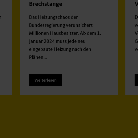
Brechstange
V
n
Das Heizungschaos der
D
Bundesregierung verunsichert
v
Millionen Hausbesitzer. Ab dem 1.
V
Januar 2024 muss jede neu
G
eingebaute Heizung nach den
v
Plänen…
Weiterlesen