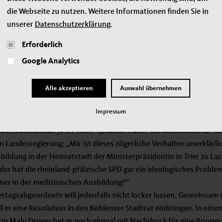
Universitätsklinik außerha
die Webseite zu nutzen. Weitere Informationen finden Sie in
würde. Aber genau dies st
unserer
Datenschutzerklärung
.
Initiative zum genau richt
Erforderlich
dringend mehr Medizinerin
Google Analytics
sicherstellen zu können. Di
Bundesländer die Initiati
Pfalz diese Chance nicht er
Alle akzeptieren
Auswahl übernehmen
Impressum
eisvorsitzende Josef Oster spekuliert über die Motivation für di
n Landesregierung: „Mir ist dieses zögerliche Verhalten unerklärli
bildung in der Heimatstadt der Ministerpräsidentin in Trier zu La
der hat die rheinland-pfälzische SPD gar ein ideologisches Proble
ner in der medizinischen Ausbildung?“
stagsabgeordnete will jedenfalls nicht locker lassen. Gemeinsam 
ll er eine Resolution in den Koblenzer Stadtrat einbringen. In eine
tin Malu Dreyer hat er noch einmal mit Nachdruck für eine Koope