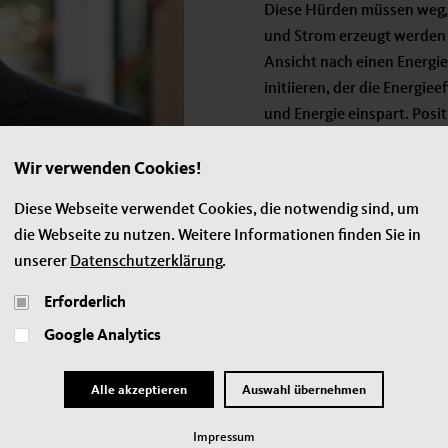
Diese Hürden müssen weg, 
und Strom erzeugt werden
Ansicht nach einen Energ
initiieren, der die Energiee
und Energie einspart. Posit
Gutscheine fürs Energiespa
geschieht nicht.
Wir verwenden Cookies!
Diese Webseite verwendet Cookies, die notwendig sind, um
die Webseite zu nutzen. Weitere Informationen finden Sie in
unserer
Datenschutzerklärung
.
Erforderlich
Google Analytics
ie Regierung aktuell gegen das 2019 eingeführte Klimaschutzgese
dert, hat die Regierung noch kein Klimaschutz-Sofortprogramm bes
Alle akzeptieren
Auswahl übernehmen
en Verkehrsbereich notwendig, denn die vorgelegten Maßnahmen
afragen, einem Beratergremium der Bundesregierung, in der Luft 
Impressum