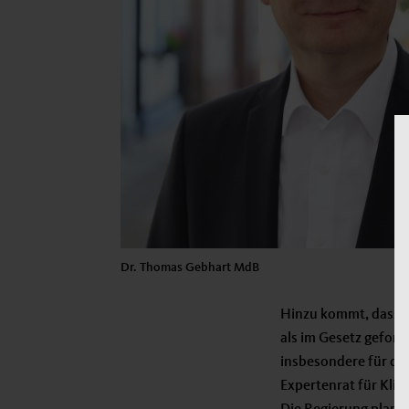
Dr. Thomas Gebhart MdB
Hinzu kommt, dass d
als im Gesetz gefor
insbesondere für d
Expertenrat für Klim