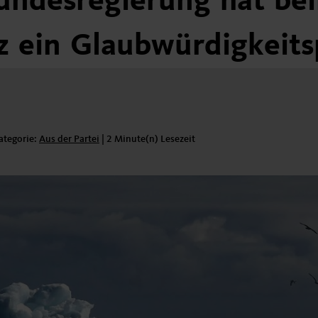
undesregierung
hat
be
z
ein
Glaubwürdigkeits
ategorie:
Kategorie:
Aus der Partei
|
2 Minute(n) Lesezeit