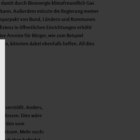
damit durch Bioenergie klimafreundlich Gas
 kann. Außerdem müsste die Regierung meiner
iesparpakt von Bund, Ländern und Kommunen
ffizienz in öffentlichen Einrichtungen erhöht
ive Anreize für Bürger, wie zum Beispiel
ren, könnten dabei ebenfalls helfen. All dies
tz verstößt. Anders,
chlossen. Dies wäre
 wurden vom
zerrissen. Mehr noch: