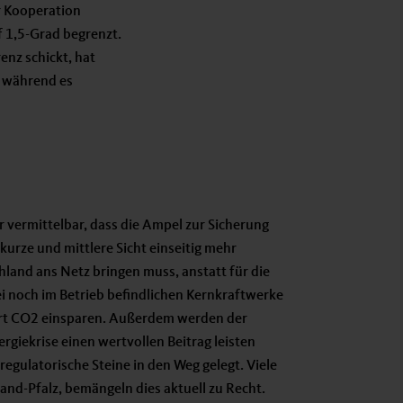
r Kooperation
f 1,5-Grad begrenzt.
enz schickt, hat
, während es
für vermittelbar, dass die Ampel zur Sicherung
kurze und mittlere Sicht einseitig mehr
land ans Netz bringen muss, anstatt für die
ei noch im Betrieb befindlichen Kernkraftwerke
ort CO2 einsparen. Außerdem werden der
nergiekrise einen wertvollen Beitrag leisten
regulatorische Steine in den Weg gelegt. Viele
and-Pfalz, bemängeln dies aktuell zu Recht.