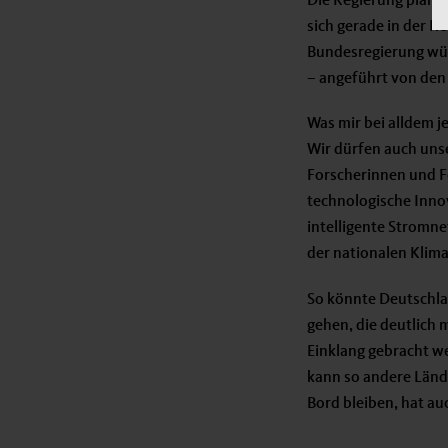
Die Regierung plant
sich gerade in der R
Bundesregierung wür
– angeführt von den
Was mir bei alldem je
Wir dürfen auch unse
Forscherinnen und Fo
technologische Inno
intelligente Stromn
der nationalen Klima
So könnte Deutschla
gehen, die deutlich
Einklang gebracht w
kann so andere Lände
Bord bleiben, hat au