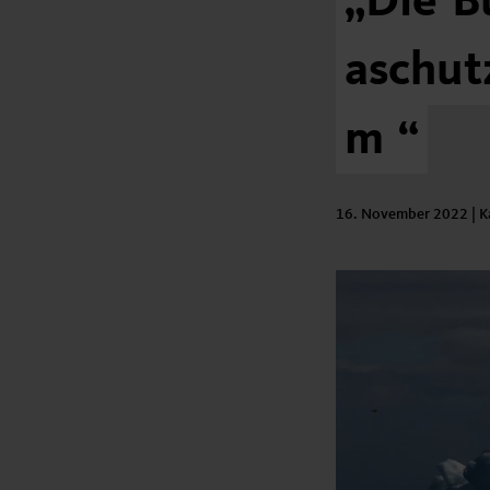
„Die
B
aschut
m
“
16. November 2022
| K