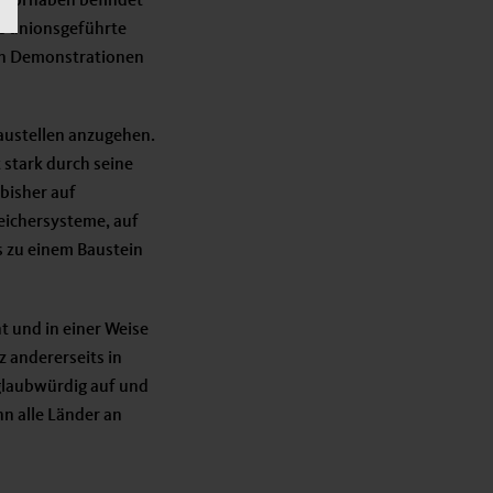
s Vorhaben befindet
ne unionsgeführte
von Demonstrationen
 Baustellen anzugehen.
 stark durch seine
bisher auf
eichersysteme, auf
 zu einem Baustein
 und in einer Weise
 andererseits in
glaubwürdig auf und
nn alle Länder an