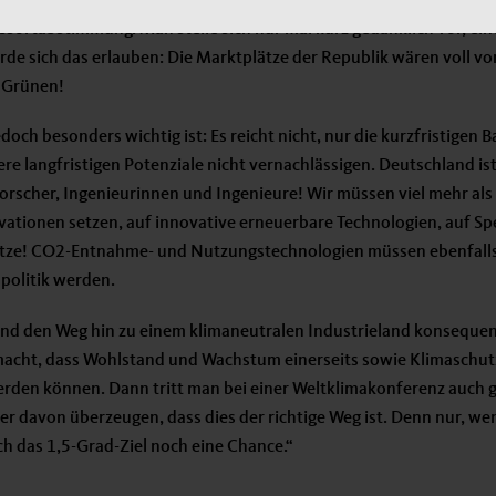
 derzeit, das Klimaschutzgesetz aufzuweichen. Ein entsprechende
essortabstimmung. Man stelle sich nur mal kurz gedanklich vor, ei
de sich das erlauben: Die Marktplätze der Republik wären voll 
 Grünen!
doch besonders wichtig ist: Es reicht nicht, nur die kurzfristigen
re langfristigen Potenziale nicht vernachlässigen. Deutschland ist
rscher, Ingenieurinnen und Ingenieure! Wir müssen viel mehr als 
vationen setzen, auf innovative erneuerbare Technologien, auf Sp
etze! CO2-Entnahme- und Nutzungstechnologien müssen ebenfalls
politik werden.
nd den Weg hin zu einem klimaneutralen Industrieland konsequent
 macht, dass Wohlstand und Wachstum einerseits sowie Klimaschutz
erden können. Dann tritt man bei einer Weltklimakonferenz auch 
r davon überzeugen, dass dies der richtige Weg ist. Denn nur, we
ch das 1,5-Grad-Ziel noch eine Chance.“