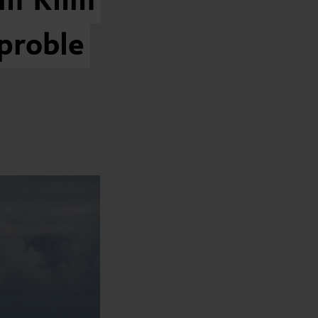
im
Klim
proble