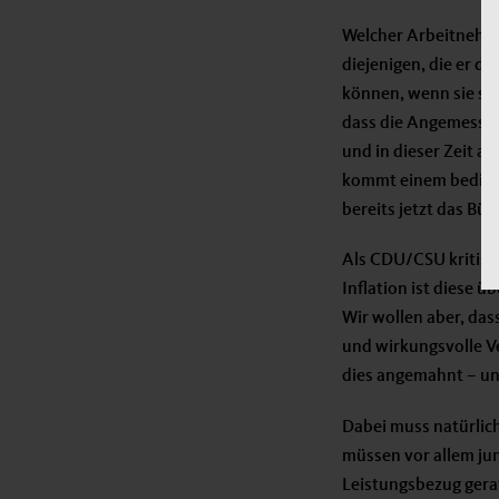
Welcher Arbeitnehmer
diejenigen, die er d
können, wenn sie sic
dass die Angemessen
und in dieser Zeit a
kommt einem beding
bereits jetzt das Bürg
Als CDU/CSU kritisi
Inflation ist diese 
Wir wollen aber, das
und wirkungsvolle V
dies angemahnt – un
Dabei muss natürlic
müssen vor allem jun
Leistungsbezug gera