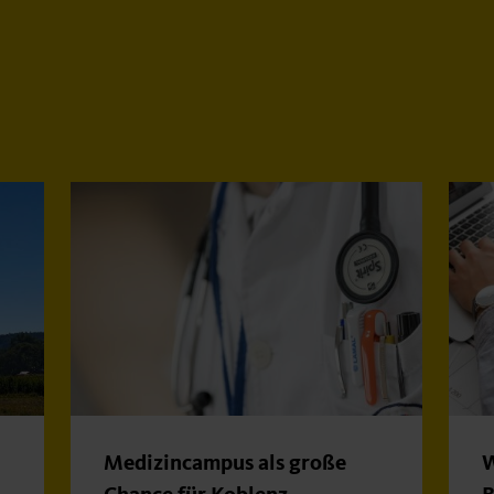
Medizincampus als große
W