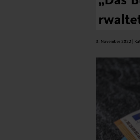
„Das
B
rwalte
3. November 2022
| Ka