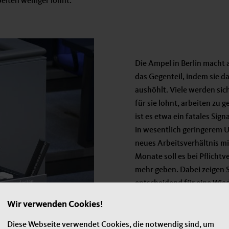
beiten weniger lohnt.
Die Ampel in Berlin macht
das Gegenteil, indem sie d
aushöhlt. Viele werden sic
für sie lohnt, arbeiten zu 
ist es etwa ein fatales Sig
in wesentlich geringerem U
neues Arbeitsverhältnis mi
Monate soll es bei Pflich
mehr geben. Dabei zeigen S
entscheidend für eine Wied
Wir verwenden Cookies!
Diese Webseite verwendet Cookies, die notwendig sind, um