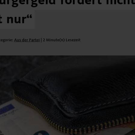
ürgergeld
fördert
nicht
t
nur“
tegorie:
Kategorie:
Aus der Partei
|
2 Minute(n) Lesezeit