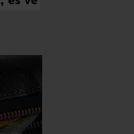
,
es
ve