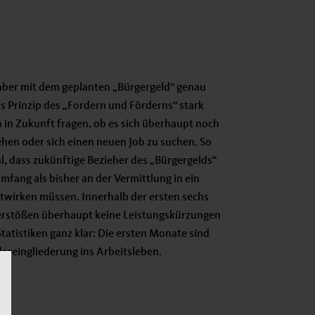
 aber mit dem geplanten „Bürgergeld“ genau
as Prinzip des „Fordern und Förderns“ stark
h in Zukunft fragen, ob es sich überhaupt noch
gehen oder sich einen neuen Job zu suchen. So
nal, dass zukünftige Bezieher des „Bürgergelds“
mfang als bisher an der Vermittlung in ein
twirken müssen. Innerhalb der ersten sechs
tverstößen überhaupt keine Leistungskürzungen
tatistiken ganz klar: Die ersten Monate sind
ereingliederung ins Arbeitsleben.