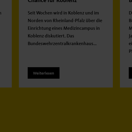
Chance für Koblenz
B
n
Seit Wochen wird in Koblenz und im
D
Norden von Rheinland-Pfalz über die
B
Einrichtung eines Medizincampus in
M
Koblenz diskutiert. Das
J
Bundeswehrzentralkrankenhaus…
e
P
Weiterlesen