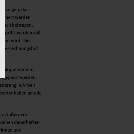
is zeigen, dass
tioniert werden
d auch beitragen,
geprüft werden soll
kannt wird. Dies
undesrechnungshof
r galoppierenden
 angepasst werden.
iederung in Arbeit
bcenter haben gerade
den. Außerdem
n einen dauerhaften
rinnen und