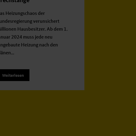
rechstange
as Heizungschaos der
undesregierung verunsichert
illionen Hausbesitzer. Ab dem 1.
anuar 2024 muss jede neu
ingebaute Heizung nach den
länen…
Weiterlesen