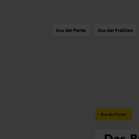
Aus der Partei
Aus der Fraktion
Category:
Aus der Partei