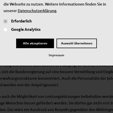
die Webseite zu nutzen. Weitere Informationen finden Sie in
, der morgens aufsteht und zur Arbeit fährt, soll dafür Verständn
unserer
Datenschutzerklärung
.
urch seine Steuern und Abgaben finanziert, nicht einmal mehr sank
h nicht daran beteiligen, wieder eine Arbeit zu finden? Hierzu wir
Erforderlich
heit der Wohnung und der Heizkosten zwei Jahre lang nicht mehr 
Google Analytics
uch ein Schonvermögen für eine Einzelperson bis 60.000 Euro aner
ungslosen Grundeinkommen gleich. Nicht ohne Grund hat der B
Alle akzeptieren
Auswahl übernehmen
ergeld scharf kritisiert.
Impressum
eren wird dabei nicht die Anhebung der Regelsätze. Angesichts de
überfällig und könnte auch abseits des Bürgergeld-Gesetzes schnell
s sich die Bundesregierung auf eine bessere Vermittlung und Eingl
erwaltungsstrukturen konzentriert. Auch die Personalräte der Jo
d werden von der Ampel ignoriert.
h auch die Möglichkeit von Leistungskürzungen beibehalten wer
ge Menschen besser gefördert werden. Sie dürfen gar nicht erst i
ten. Das wäre ein Ausdruck von Respekt gegenüber den Mitbürge