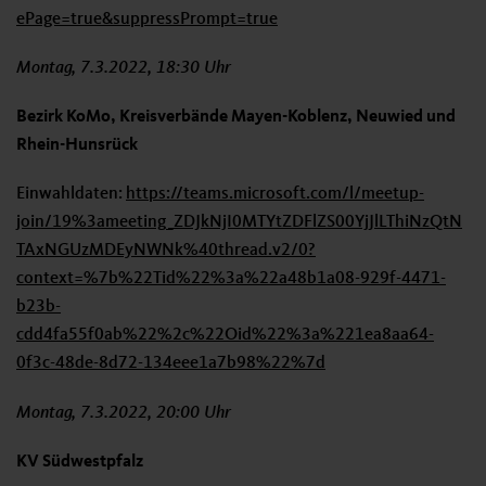
ePage=true&suppressPrompt=true
Montag, 7.3.2022, 18:30 Uhr
Bezirk KoMo, Kreisverbände Mayen-Koblenz, Neuwied und
Rhein-Hunsrück
Einwahldaten:
https://teams.microsoft.com/l/meetup-
join/19%3ameeting_ZDJkNjI0MTYtZDFlZS00YjJlLThiNzQtN
TAxNGUzMDEyNWNk%40thread.v2/0?
context=%7b%22Tid%22%3a%22a48b1a08-929f-4471-
b23b-
cdd4fa55f0ab%22%2c%22Oid%22%3a%221ea8aa64-
0f3c-48de-8d72-134eee1a7b98%22%7d
Montag, 7.3.2022, 20:00 Uhr
KV Südwestpfalz