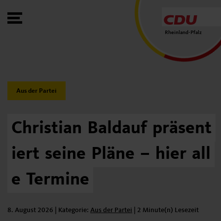
Toggle Menu
Rheinland-Pfalz
Category:
Aus der Partei
Christian
Baldauf
präsent
iert
seine
Pläne
–
hier
all
e
Termine
8. August 2026
| Kategorie:
Kategorie:
Aus der Partei
|
2 Minute(n) Lesezeit