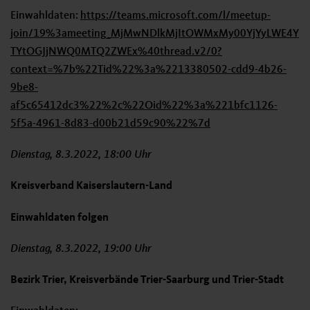
Einwahldaten:
https://teams.microsoft.com/l/meetup-
join/19%3ameeting_MjMwNDlkMjItOWMxMy00YjYyLWE4Y
TYtOGJjNWQ0MTQ2ZWEx%40thread.v2/0?
context=%7b%22Tid%22%3a%2213380502-cdd9-4b26-
9be8-
af5c65412dc3%22%2c%22Oid%22%3a%221bfc1126-
5f5a-4961-8d83-d00b21d59c90%22%7d
Dienstag, 8.3.2022, 18:00 Uhr
Kreisverband Kaiserslautern-Land
Einwahldaten folgen
Dienstag, 8.3.2022, 19:00 Uhr
Bezirk Trier, Kreisverbände Trier-Saarburg und Trier-Stadt