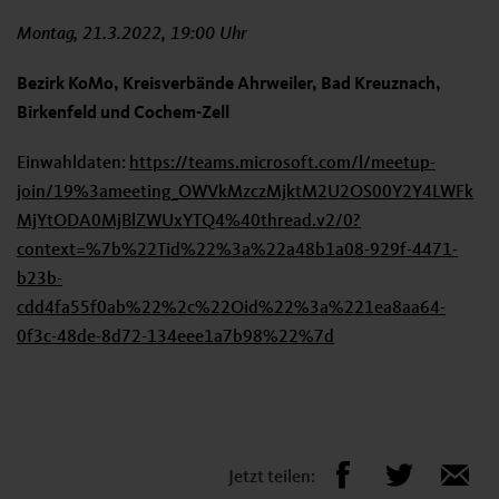
Montag, 21.3.2022, 19:00 Uhr
Bezirk KoMo, Kreisverbände Ahrweiler, Bad Kreuznach,
Birkenfeld und Cochem-Zell
Einwahldaten:
https://teams.microsoft.com/l/meetup-
join/19%3ameeting_OWVkMzczMjktM2U2OS00Y2Y4LWFk
MjYtODA0MjBlZWUxYTQ4%40thread.v2/0?
context=%7b%22Tid%22%3a%22a48b1a08-929f-4471-
b23b-
cdd4fa55f0ab%22%2c%22Oid%22%3a%221ea8aa64-
0f3c-48de-8d72-134eee1a7b98%22%7d
Jetzt teilen: