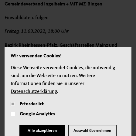
Gemeindeverband Ingelheim + MIT MZ-Bingen
Einwahldaten: folgen
Freitag, 11.03.2022, 18:00 Uhr
Bezirk Rheinhessen-Pfalz, Geschäftsstellen Mainz und
Worms
Wir verwenden Cookies!
Einwahldaten:
https://teams.microsoft.com/l/meetup-
Diese Webseite verwendet Cookies, die notwendig
join/19%3ameeting_YTYxNzAzMDItMmEyMS00NzM5LTkw
sind, um die Webseite zu nutzen. Weitere
MzktNGFkMGI4N2MzYzU2%40thread.v2/0?
Informationen finden Sie in unserer
context=%7b%22Tid%22%3a%22a48b1a08-929f-4471-
Datenschutzerklärung
.
b23b-
Erforderlich
cdd4fa55f0ab%22%2c%22Oid%22%3a%22d74907e4-
Google Analytics
028f-4369-9ad7-2022ac530d70%22%7d
Samstag, 12. März 2022, 10:00 Uhr vormittags
Alle akzeptieren
Auswahl übernehmen