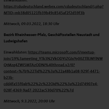
Einwahldaten:
https://cdudeutschland.webex.com/cdudeutschland/j.php?
MTID=mb38d05121fb39b49c8545af2f2d59f3b
Mittwoch, 09.03.2022, 18:30 Uhr
Bezirk Rheinhessen-Pfalz, Geschäftsstellen Neustadt und
Ludwigshafen
Einwahldaten:
https://teams.microsoft.com/l/meetup-
join/19%3ameeting_YTk3N2VkODYtZGIxYy00ZTllLWFlNW
QtMzg4ZWI5MTAzODNi%40thread.v2/0?
context=%7b%22Tid%22%3a%22a48b1a08-929f-4471-
b23b-
cdd4fa55f0ab%22%2c%22Oid%22%3a%22d74907e4-
028f-4369-9ad7-2022ac530d70%22%7d
Mittwoch, 9.3.2022, 20:00 Uhr