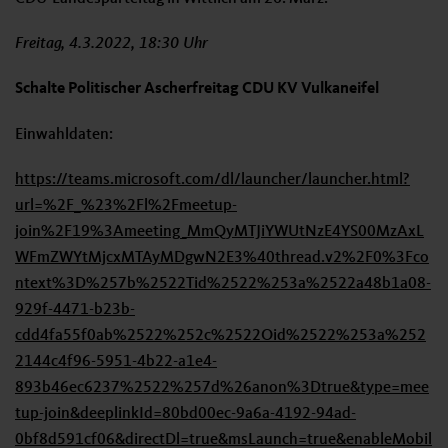
Freitag, 4.3.2022, 18:30 Uhr
Schalte Politischer Ascherfreitag CDU KV Vulkaneifel
Einwahldaten:
https://teams.microsoft.com/dl/launcher/launcher.html?
url=%2F_%23%2Fl%2Fmeetup-
join%2F19%3Ameeting_MmQyMTJiYWUtNzE4YS00MzAxL
WFmZWYtMjcxMTAyMDgwN2E3%40thread.v2%2F0%3Fco
ntext%3D%257b%2522Tid%2522%253a%2522a48b1a08-
929f-4471-b23b-
cdd4fa55f0ab%2522%252c%2522Oid%2522%253a%252
2144c4f96-5951-4b22-a1e4-
893b46ec6237%2522%257d%26anon%3Dtrue&type=mee
tup-join&deeplinkId=80bd00ec-9a6a-4192-94ad-
0bf8d591cf06&directDl=true&msLaunch=true&enableMobil