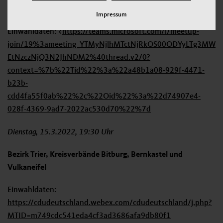
Bezirk Rheinhessen-Pfalz
Impressum
Einwahldaten: <
https://teams.microsoft.com/l/meetup-
join/19%3ameeting_YTMyNjlhMTctNjRkOS00ODYyLTg3MW
EtNzczNjQ3N2JhNDM2%40thread.v2/0?
context=%7b%22Tid%22%3a%22a48b1a08-929f-4471-
b23b-
cdd4fa55f0ab%22%2c%22Oid%22%3a%22d74907e4-
028f-4369-9ad7-2022ac530d70%22%7d
Dienstag, 15.3.2022, 19:30 Uhr
Bezirk Trier, Kreisverbände Bitburg, Bernkastel und
Vulkaneifel
Einwahldaten:
https://cdudeutschland.webex.com/cdudeutschland/j.php?
MTID=m749cdc541eda4cf3ad3686afa9db80f1