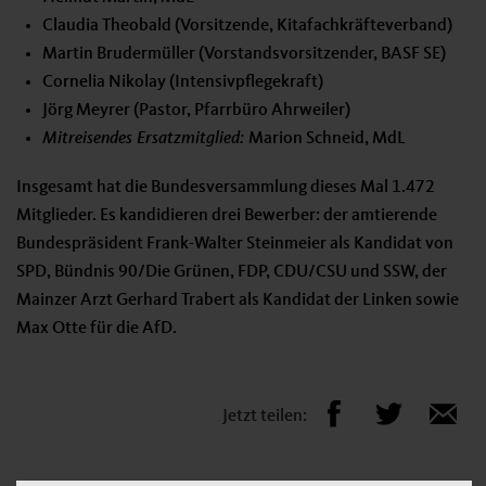
Claudia Theobald (Vorsitzende, Kitafachkräfteverband)
Martin Brudermüller (Vorstandsvorsitzender, BASF SE)
Cornelia Nikolay (Intensivpflegekraft)
Jörg Meyrer (Pastor, Pfarrbüro Ahrweiler)
Mitreisendes Ersatzmitglied:
Marion Schneid, MdL
Insgesamt hat die Bundesversammlung dieses Mal 1.472
Mitglieder. Es kandidieren drei Bewerber: der amtierende
Bundespräsident Frank-Walter Steinmeier als Kandidat von
SPD, Bündnis 90/Die Grünen, FDP, CDU/CSU und SSW, der
Mainzer Arzt Gerhard Trabert als Kandidat der Linken sowie
Max Otte für die AfD.
Jetzt teilen: