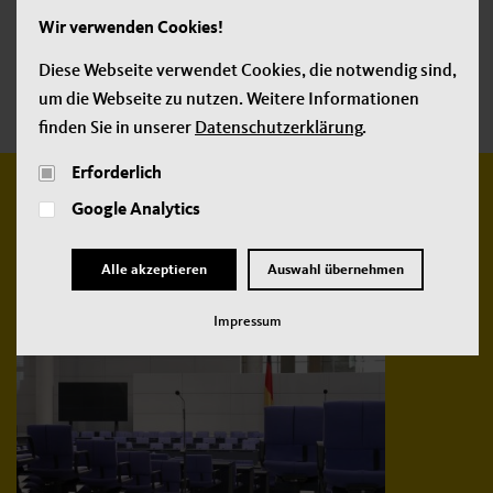
Wir verwenden Cookies!
Tag:
Bundespräsident
Tag:
Bundesversammlung
Tag:
CDU
Diese Webseite verwendet Cookies, die notwendig sind,
Tag:
CDU-Fraktion
Tag:
Reichstag
Tag:
Wahl
um die Webseite zu nutzen. Weitere Informationen
finden Sie in unserer
Datenschutzerklärung
.
Erforderlich
Google Analytics
Weitere
neue Beiträge:
Alle akzeptieren
Auswahl übernehmen
Impressum