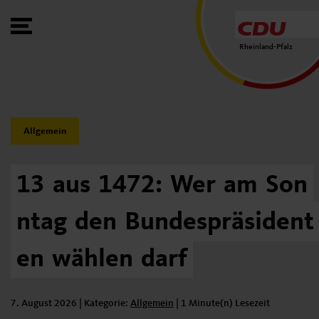
Toggle Menu
Rheinland-Pfalz
Category:
Allgemein
13
aus
1472:
Wer
am
Son
ntag
den
Bundespräsident
en
wählen
darf
7. August 2026
| Kategorie:
Kategorie:
Allgemein
|
1 Minute(n) Lesezeit