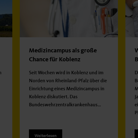
Medizincampus als große
W
Chance für Koblenz
B
n
Seit Wochen wird in Koblenz und im
D
Norden von Rheinland-Pfalz über die
B
Einrichtung eines Medizincampus in
M
Koblenz diskutiert. Das
J
Bundeswehrzentralkrankenhaus…
e
P
Weiterlesen