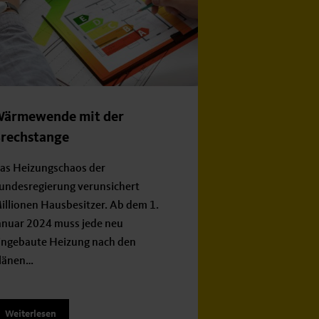
ärmewende mit der
rechstange
as Heizungschaos der
undesregierung verunsichert
illionen Hausbesitzer. Ab dem 1.
anuar 2024 muss jede neu
ingebaute Heizung nach den
länen…
Weiterlesen