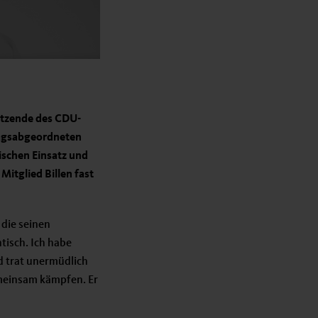
itzende des CDU-
dtagsabgeordneten
tischen Einsatz und
itglied Billen fast
 die seinen
tisch. Ich habe
d trat unermüdlich
emeinsam kämpfen. Er