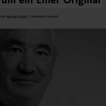
um
ein
Eifler
Original
orie:
Kategorie:
Aus der Partei
|
2 Minute(n) Lesezeit