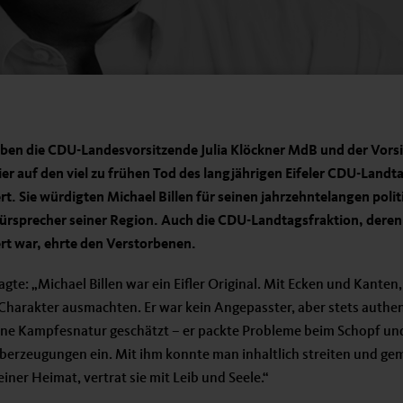
aben die CDU-Landesvorsitzende Julia Klöckner MdB und der Vors
ier auf den viel zu frühen Tod des langjährigen Eifeler CDU-Lan
ert. Sie würdigten Michael Billen für seinen jahrzehntelangen poli
ürsprecher seiner Region. Auch die CDU-Landtagsfraktion, deren M
rt war, ehrte den Verstorbenen.
gte: „Michael Billen war ein Eifler Original. Mit Ecken und Kanten,
harakter ausmachten. Er war kein Angepasster, aber stets authen
seine Kampfesnatur geschätzt – er packte Probleme beim Schopf un
 Überzeugungen ein. Mit ihm konnte man inhaltlich streiten und g
iner Heimat, vertrat sie mit Leib und Seele.“