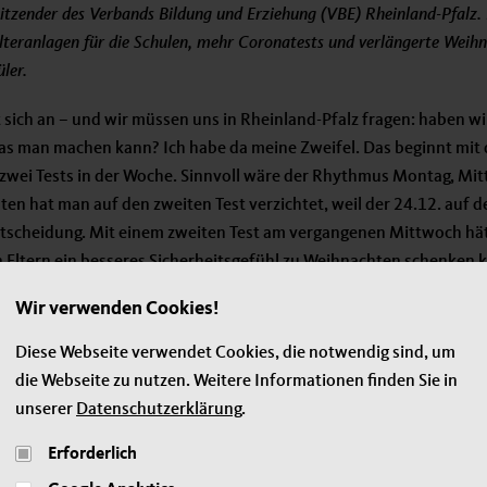
sitzender des Verbands Bildung und Erziehung (VBE) Rheinland-Pfalz. 
lteranlagen für die Schulen, mehr Coronatests und verlängerte Weihna
ler.
 sich an – und wir müssen uns in Rheinland-Pfalz fragen: haben wir 
as man machen kann? Ich habe da meine Zweifel. Das beginnt mit 
 zwei Tests in der Woche. Sinnvoll wäre der Rhythmus Montag, Mitt
n hat man auf den zweiten Test verzichtet, weil der 24.12. auf den
entscheidung. Mit einem zweiten Test am vergangenen Mittwoch hät
 Eltern ein besseres Sicherheitsgefühl zu Weihnachten schenken
Nordrhein-Westfalen, haben das getan.
Wir verwenden Cookies!
Einnahmen wird das Land Rheinland-Pfalz vom Nehmer- zum Geber
Diese Webseite verwendet Cookies, die notwendig sind, um
rum nimmt die Landesregierung nicht die Einnahmen und schafft d
die Webseite zu nutzen. Weitere Informationen finden Sie in
r alle Schulen an? Diese Anlagen würden auch in der Nach-Coronaz
unserer
Datenschutzerklärung
.
 die Geräte auf eigene Faust angeschafft. Finanzkräftige Schulträ
orgen dafür, dass die Schulen entsprechend ausgestattet sind. Es k
Erforderlich
schutz der Schüler letztlich vom Geldbeutel des Schulträgers bzw.