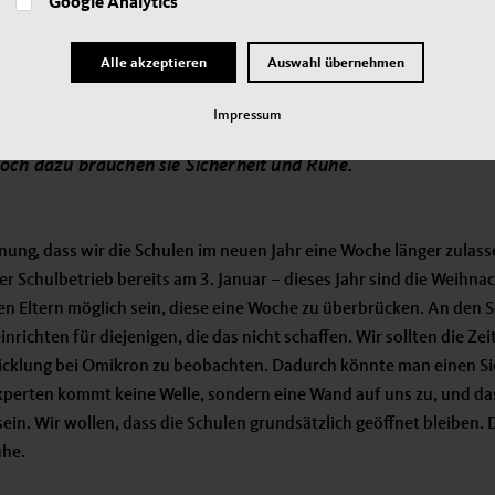
Google Analytics
echtigkeit, soziale Gerechtigkeit im Schulsystem her, indem alle 
gen bekommen.
Alle akzeptieren
Auswahl übernehmen
Impressum
ir wollen, dass die Schulen grundsätzlich geöffnet bleiben.
och dazu brauchen sie Sicherheit und Ruhe.
nung, dass wir die Schulen im neuen Jahr eine Woche länger zulass
r Schulbetrieb bereits am 3. Januar – dieses Jahr sind die Weihna
 den Eltern möglich sein, diese eine Woche zu überbrücken. An den
nrichten für diejenigen, die das nicht schaffen. Wir sollten die Ze
icklung bei Omikron zu beobachten. Dadurch könnte man einen Si
xperten kommt keine Welle, sondern eine Wand auf uns zu, und da
sein. Wir wollen, dass die Schulen grundsätzlich geöffnet bleiben
uhe.