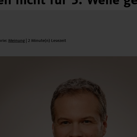
en
nicht
für
5.
Welle
ge
orie:
Kategorie:
Meinung
|
2 Minute(n) Lesezeit