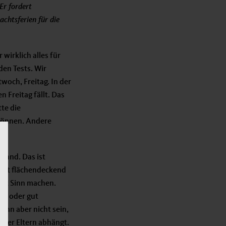
Er fordert
chtsferien für die
wirklich alles für
den Tests. Wir
woch, Freitag. In der
 Freitag fällt. Das
te die
 können. Andere
land. Das ist
amit flächendeckend
eit Sinn machen.
ger oder gut
ann aber nicht sein,
 der Eltern abhängt.