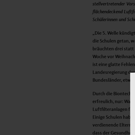
stellvertretender Vor
flächendeckend Luftfi
Schülerinnen und Schü
„Die 5. Welle kündigt
die Schulen getan, w
bräuchten drei statt
Woche vor Weihnachte
ist eine glatte Fehl
Landesregierung den
Bundesländer, etwa 
Durch die Biontech-
erfreulich, nur: Wa
Luftfilteranlagen fü
Einige Schulen haben
verdienende Eltern s
dass der Gesundheits