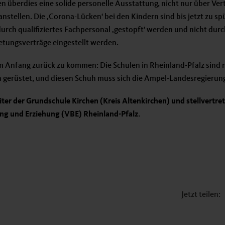
n überdies eine solide personelle Ausstattung, nicht nur über Ver
nstellen. Die ‚Corona-Lücken‘ bei den Kindern sind bis jetzt zu sp
urch qualifiziertes Fachpersonal ‚gestopft‘ werden und nicht dur
retungsverträge eingestellt werden.
 Anfang zurück zu kommen: Die Schulen in Rheinland-Pfalz sind ni
rüstet, und diesen Schuh muss sich die Ampel-Landesregierung
iter der Grundschule Kirchen (Kreis Altenkirchen) und stellvertr
ng und Erziehung (VBE) Rheinland-Pfalz.
Jetzt teilen: