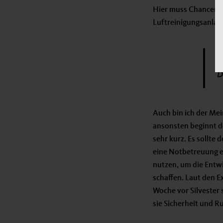
Hier muss Chancenger
Luftreinigungsanla
W
D
Auch bin ich der Mei
ansonsten beginnt de
sehr kurz. Es sollte
eine Notbetreuung ei
nutzen, um die Entw
schaffen. Laut den E
Woche vor Silvester 
sie Sicherheit und R