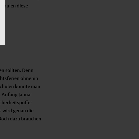
Schulen diese
en sollten. Denn
chtsferien ohnehin
 Schulen könnte man
it Anfang Januar
cherheitspuffer
s wird genau die
. Doch dazu brauchen