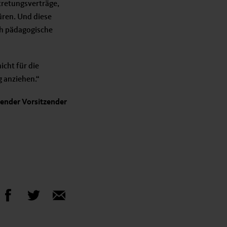
tretungsverträge,
üren. Und diese
ch pädagogische
cht für die
 anziehen.“
etender Vorsitzender