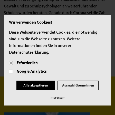
Gewalt und zu Schulpsychologen an weiterführenden
Schulen wurden beraten. Gerade durch Corona sei die Zahl
psychischer Erkrankungen bei Minderjährigen gestiegen,
Wir verwenden Cookies!
hieß es in letzterem Antrag. Es sei für Schüler besonders
Diese Webseite verwendet Cookies, die notwendig
wichtig, niedrigschwelligen Zugang zu Fachpersonal zu
sind, um die Webseite zu nutzen. Weitere
erhalten, am besten direkt an den Schulen.
Informationen finden Sie in unserer
Datenschutzerklärung
.
Jetzt teilen:
Erforderlich
Google Analytics
Alle akzeptieren
Auswahl übernehmen
Weitere
Impressum
neue Beiträge: