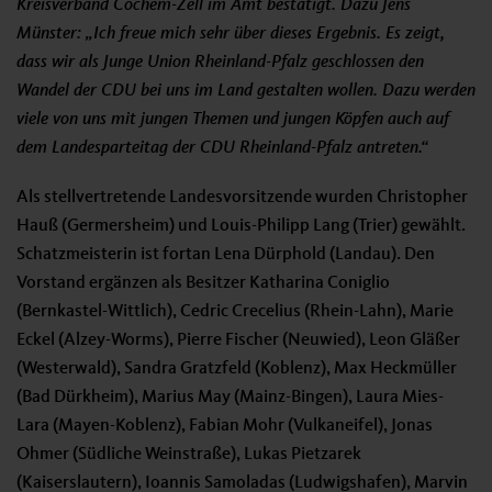
Kreisverband Cochem-Zell im Amt bestätigt. Dazu Jens
Münster: „Ich freue mich sehr über dieses Ergebnis. Es zeigt,
dass wir als Junge Union Rheinland-Pfalz geschlossen den
Wandel der CDU bei uns im Land gestalten wollen. Dazu werden
viele von uns mit jungen Themen und jungen Köpfen auch auf
dem Landesparteitag der CDU Rheinland-Pfalz antreten.“
Als stellvertretende Landesvorsitzende wurden Christopher
Hauß (Germersheim) und Louis-Philipp Lang (Trier) gewählt.
Schatzmeisterin ist fortan Lena Dürphold (Landau). Den
Vorstand ergänzen als Besitzer Katharina Coniglio
(Bernkastel-Wittlich), Cedric Crecelius (Rhein-Lahn), Marie
Eckel (Alzey-Worms), Pierre Fischer (Neuwied), Leon Gläßer
(Westerwald), Sandra Gratzfeld (Koblenz), Max Heckmüller
(Bad Dürkheim), Marius May (Mainz-Bingen), Laura Mies-
Lara (Mayen-Koblenz), Fabian Mohr (Vulkaneifel), Jonas
Ohmer (Südliche Weinstraße), Lukas Pietzarek
(Kaiserslautern), Ioannis Samoladas (Ludwigshafen), Marvin