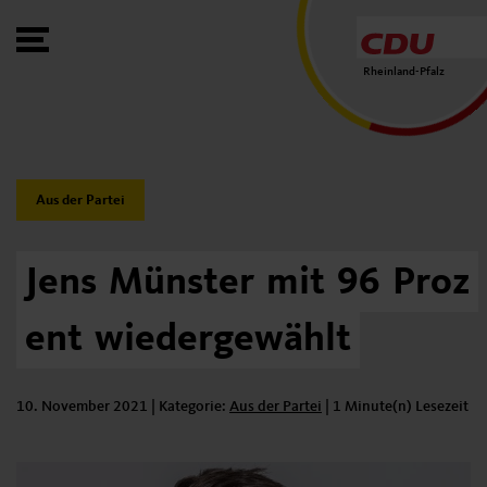
Toggle Menu
Rheinland-Pfalz
Category:
Aus der Partei
Jens
Münster
mit
96
Proz
ent
wiedergewählt
10. November 2021
| Kategorie:
Kategorie:
Aus der Partei
|
1 Minute(n) Lesezeit