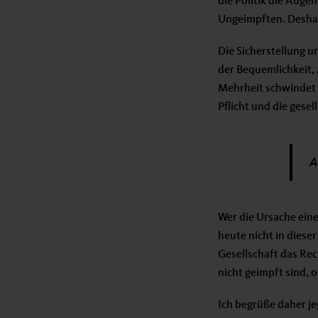
die Politik die Augen
Ungeimpften. Deshalb
Die Sicherstellung 
der Bequemlichkeit,
Mehrheit schwindet 
Pflicht und die gese
A
Wer die Ursache eine
heute nicht in diese
Gesellschaft das Rec
nicht geimpft sind, o
Ich begrüße daher j