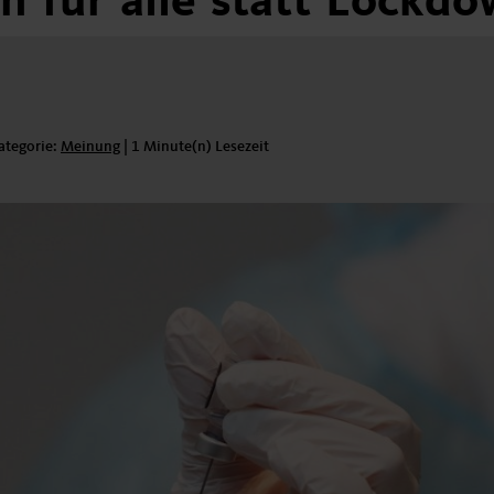
n
für
alle
statt
Lockdo
ategorie:
Kategorie:
Meinung
|
1 Minute(n) Lesezeit