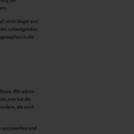
utig die
men.
rf nicht länger von
 der schweigenden
geimpften in die
 lösen. Wir wären
ten; nun hat die
fordern, die noch
en auszuweiten und