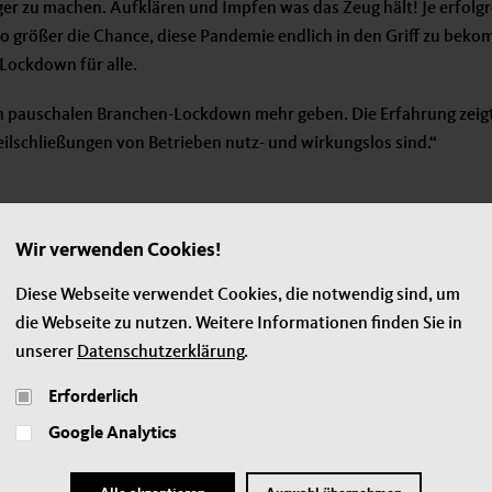
er zu machen. Aufklären und Impfen was das Zeug hält! Je erfolgr
 größer die Chance, diese Pandemie endlich in den Griff zu bek
 Lockdown für alle.
n pauschalen Branchen-Lockdown mehr geben. Die Erfahrung zeigt
ilschließungen von Betrieben nutz- und wirkungslos sind.“
Wir verwenden Cookies!
Diese Webseite verwendet Cookies, die notwendig sind, um
die Webseite zu nutzen. Weitere Informationen finden Sie in
unserer
Datenschutzerklärung
.
Erforderlich
Google Analytics