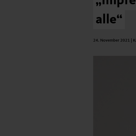
„Impfe
alle“
24. November 2021
| K