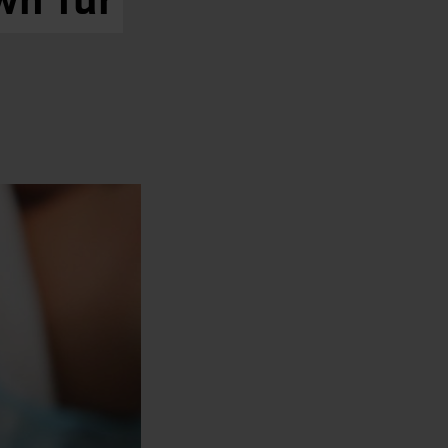
wn
für