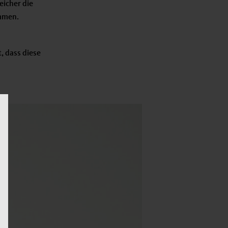
eicher die
ommen.
, dass diese