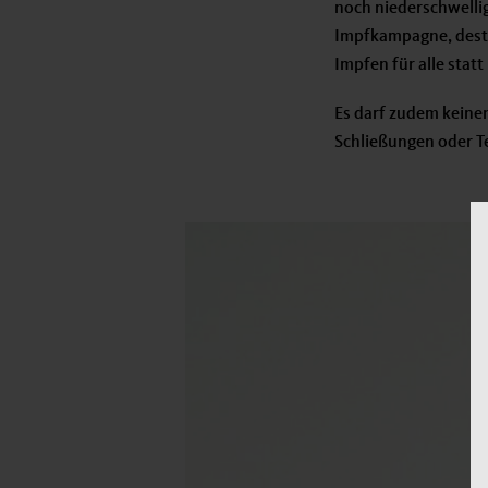
noch niederschwellig
Impfkampagne, desto
Impfen für alle statt
Es darf zudem keine
Schließungen oder Te