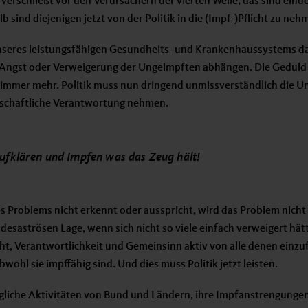
 verschließt vor den Verursachern der vierten Welle; das sind einde
 sind diejenigen jetzt von der Politik in die (Impf-)Pflicht zu neh
unseres leistungsfähigen Gesundheits- und Krankenhaussystems da
 Angst oder Verweigerung der Ungeimpften abhängen. Die Geduld
immer mehr. Politik muss nun dringend unmissverständlich die Un
llschaftliche Verantwortung nehmen.
ufklären und Impfen was das Zeug hält!
s Problems nicht erkennt oder ausspricht, wird das Problem nicht
r desaströsen Lage, wenn sich nicht so viele einfach verweigert hät
ht, Verantwortlichkeit und Gemeinsinn aktiv von alle denen einzu
bwohl sie impffähig sind. Und dies muss Politik jetzt leisten.
egliche Aktivitäten von Bund und Ländern, ihre Impfanstrengung