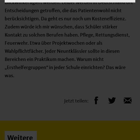
Blickwinkel agiert werden. Leider werden in Deutschland oft
Entscheidungen getroffen, die das Patientenwohl nicht
berücksichtigen. Da geht es nur noch um Kosteneffizienz.
Zudem würde ich mir wünschen, dass Schüler stärker
Kontakt zu solchen Berufen haben. Pflege, Rettungsdienst,
Feuerwehr. Etwa über Projektwochen oder als
Wahlpflichtfächer. Jeder Neuntklässler sollte in diesen
Bereichen ein Praktikum machen. Warum nicht
„Ersthelfergruppen“ in jeder Schule einrichten? Das wäre
was.
Jetzt teilen:
Weitere