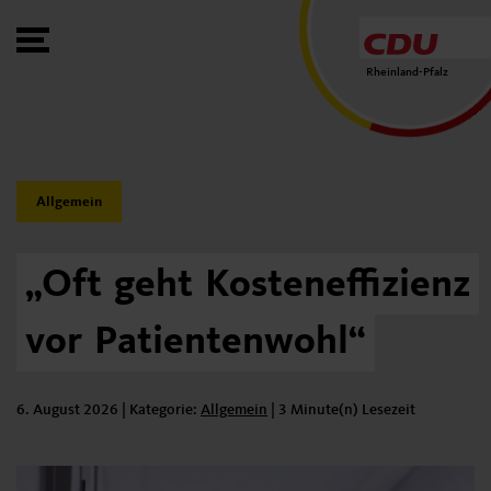
Toggle Menu
Rheinland-Pfalz
Category:
Allgemein
„Oft
geht
Kosteneffizienz
vor
Patientenwohl“
6. August 2026
| Kategorie:
Kategorie:
Allgemein
|
3 Minute(n) Lesezeit