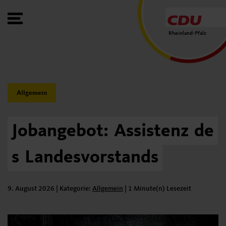
Toggle Menu
Rheinland-Pfalz
Category:
Allgemein
Jobangebot:
Assistenz
de
s
Landesvorstands
9. August 2026
| Kategorie:
Kategorie:
Allgemein
|
1 Minute(n) Lesezeit