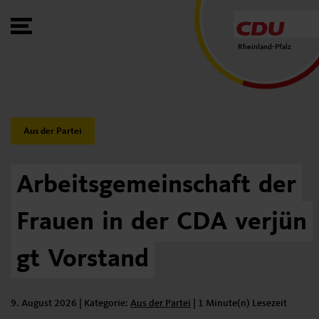
Toggle Menu
Rheinland-Pfalz
Category:
Aus der Partei
Arbeitsgemeinschaft
der
Frauen
in
der
CDA
verjün
gt
Vorstand
9. August 2026
| Kategorie:
Kategorie:
Aus der Partei
|
1 Minute(n) Lesezeit