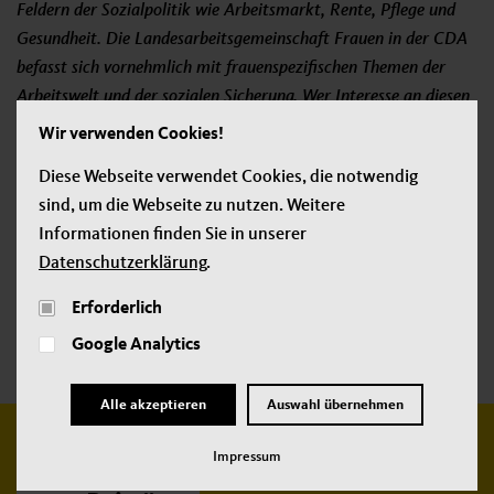
Feldern der Sozialpolitik wie Arbeitsmarkt, Rente, Pflege und
Gesundheit. Die Landesarbeitsgemeinschaft Frauen in der CDA
befasst sich vornehmlich mit frauenspezifischen Themen der
Arbeitswelt und der sozialen Sicherung. Wer Interesse an diesen
Themenfeldern hat, ist herzlich eingeladen, mitzumachen.
Wir verwenden Cookies!
Diese Webseite verwendet Cookies, die notwendig
sind, um die Webseite zu nutzen. Weitere
Jetzt teilen:
Informationen finden Sie in unserer
Datenschutzerklärung
.
Erforderlich
Google Analytics
Tag:
CDA
Tag:
CDU
Tag:
Frauen
Tag:
Vereinigung
Alle akzeptieren
Auswahl übernehmen
Impressum
Weitere