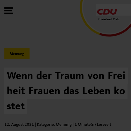
Toggle Menu
Rheinland-Pfalz
Category:
Meinung
Wenn
der
Traum
von
Frei
heit
Frauen
das
Leben
ko
stet
12. August 2021
| Kategorie:
Kategorie:
Meinung
|
1 Minute(n) Lesezeit