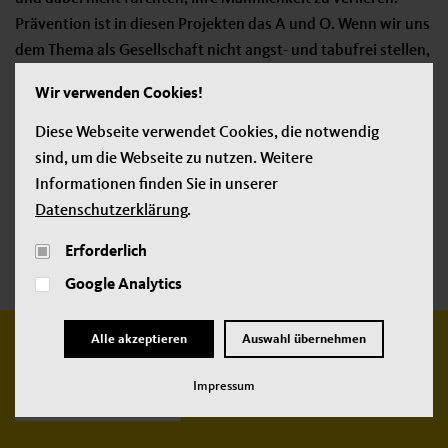
Prävention ist in diesen Projekten das A und O. Wenn wir uns
dem Thema als Gesellschaft nicht angst- und tabufrei stellen,
bleiben wir Komplizen der Täter.“
Wir verwenden Cookies!
Mehr Informationen über unseren Gastautor:
Diese Webseite verwendet Cookies, die notwendig
sind, um die Webseite zu nutzen. Weitere
www.mind-prevention.com
Informationen finden Sie in unserer
Datenschutzerklärung
.
Jetzt teilen:
Erforderlich
Google Analytics
Alle akzeptieren
Auswahl übernehmen
Weitere
Impressum
neue Beiträge: