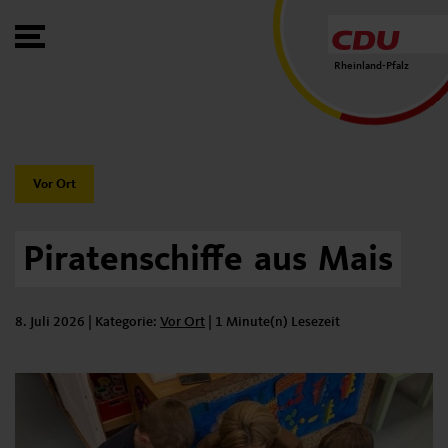
Toggle Menu
Rheinland-Pfalz
Category:
Vor Ort
Piratenschiffe
aus
Mais
8. Juli 2026
| Kategorie:
Kategorie:
Vor Ort
|
1 Minute(n) Lesezeit