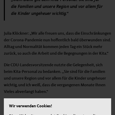
die Familien und unsere Region und vor allem für
die Kinder ungeheuer wichtig.“
Julia Klöckner: „Wir alle freuen uns, dass die Einschränkungen
der Corona-Pandemie nun hoffentlich bald überwunden sind.
Alltag und Normalität kommen jeden Tag ein Stück mehr
zurück, so auch die Arbeit und die Begegnungen in der Kita.“
Die CDU-Landesvorsitzende nutzte die Gelegenheit, sich
beim Kita-Personal zu bedanken. „Sie sind für die Familien
und unsere Region und vor allem für die Kinder ungeheuer
wichtig, und ich weiß, dass die vergangenen Monate Ihnen
Vieles abverlangt haben.“
Wir verwenden Cookies!
Jetzt teilen: