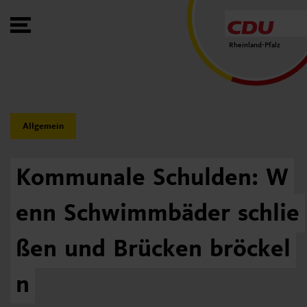
Toggle Menu
Rheinland-Pfalz
Category:
Allgemein
Kommunale
Schulden:
W
enn
Schwimmbäder
schlie
ßen
und
Brücken
bröckel
n