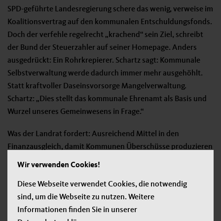
SPD-geführte Landesregierung schere das wenig, verweise im
Koalitionsvertrag auf den kommunalen Entschuldungsfonds.
Doch der verfehle regelrecht „krachend“ sein Ziel, schreibt
der Bund der Steuerzahler auf seiner Homepage. Anders
ausgedrückt: Ein Rohrkrepierer. Schartz sagt: Kommunale
Selbstverwaltung werde dadurch immer mehr ausgehöhlt.
Statt kraftvoller Daseinsvorsorge Mangelverwaltung.
Schartz: „Dies stellt das kommunale Ehrenamt als Basis und
Wurzel unseres Gemeinwesens in Frage.“
Was der Landrat fordert: Ausreichend Mittel in den
Finanzausgleich, damit Kommunen Überschüsse produzieren
und Schulden abbauen können. Die CDU-Landtagsfraktion
Wir verwenden Cookies!
hatte die Dreyer-Regierung mehrfach zum Handeln
Diese Webseite verwendet Cookies, die notwendig
aufgefordert: Es brauche eine rheinland-pfälzische
sind, um die Webseite zu nutzen. Weitere
Altschuldenlösung und eine Soforthilfe von 300 Millionen
Informationen finden Sie in unserer
Euro, so der kommunalpolitische Sprecher Gordon Schnieder.