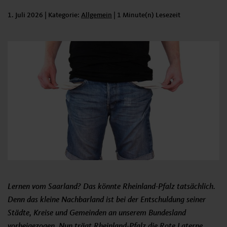
1. Juli 2026
| Kategorie:
Kategorie:
Allgemein
|
1 Minute(n) Lesezeit
Lernen vom Saarland? Das könnte Rheinland-Pfalz tatsächlich.
Denn das kleine Nachbarland ist bei der Entschuldung seiner
Städte, Kreise und Gemeinden an unserem Bundesland
vorbeigezogen. Nun trägt Rheinland-Pfalz die Rote Laterne.