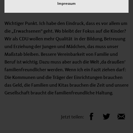
Impressum
Was ist mit den Kindern?
Wichtiger Punkt. Ich habe den Eindruck, dass es vor allem um
die „Erwachsenen“ geht. Wo bleibt der Fokus auf die Kinder?
Wir als CDU wollen mehr Qualität in der Bildung, Betreuung
und Erziehung der Jungen und Mädchen, das muss unser
Maßstab bleiben. Bessere Vereinbarkeit von Familie und
Beruf ist wichtig. Dazu muss aber auch die Welt ‚da draußen‘
familienfreundlicher werden. Wenn ich ein Fazit ziehen darf:
Die Kommunen und die Träger der Einrichtungen brauchen
das Geld, die Familien und Kitas brauchen die Zeit und unsere
Gesellschaft braucht die familienfreundliche Haltung.
Jetzt teilen: