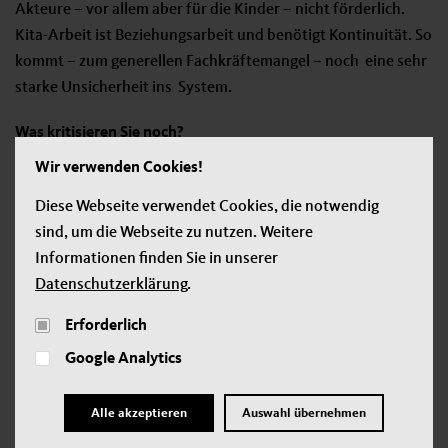
Akteure – vor allem aber für die Kinder – nicht förderlich.
Kita-Arbeit ist Beziehungsarbeit und benötigt Kontinuität. So
kommt – zum generellen Fachkräftemangel – noch eine sehr
starke Unsicherheit ins System.
Was kritisieren Sie noch?
Wir verwenden Cookies!
Die Idee des Gesetzes ist es auch, dass sich die Beteiligten in
vielen grundlegenden Angelegenheiten möglichst einigen.
Diese Webseite verwendet Cookies, die notwendig
Man nennt das „Diskursprinzip“. Das ist im Grund eine gute
sind, um die Webseite zu nutzen. Weitere
Sache. Wenn allerdings Rahmenbedingungen fehlen, dann
Informationen finden Sie in unserer
geht dies nur schwer, weil damit ein hoher Zeitaufwand
Datenschutzerklärung
.
einhergeht. Es wird verstärkt Bürokratie geschaffen. Viele
Erforderlich
Ehrenamtliche schaffen das das einfach nicht mehr. Auch von
Google Analytics
der Fachkräftevereinbarung hätte ich mir mehr erhofft. Nicht
den Ersatz von 30 Prozent Fachkräften, sondern andere
Professionen ergänzend und zusätzlich in Kooperation zum
Alle akzeptieren
Auswahl übernehmen
Fachpersonal.