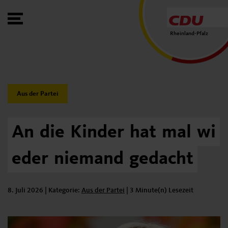
Toggle Menu
Rheinland-Pfalz
Category:
Aus der Partei
An
die
Kinder
hat
mal
wi
eder
niemand
gedacht
8. Juli 2026
| Kategorie:
Kategorie:
Aus der Partei
|
3 Minute(n) Lesezeit