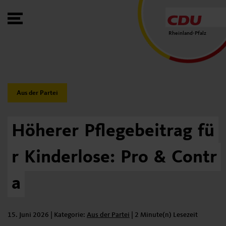
Toggle Menu
Rheinland-Pfalz
Category:
Aus der Partei
Höherer
Pflegebeitrag
fü
r
Kinderlose:
Pro
&
Contr
a
15. Juni 2026
| Kategorie:
Kategorie:
Aus der Partei
|
2 Minute(n) Lesezeit