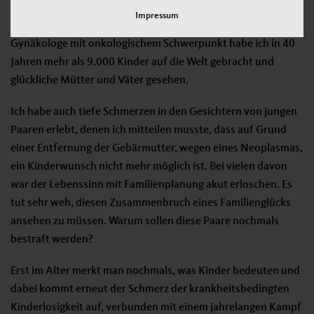
kann man nicht mit den vielen Paaren vergleichen, denen der
Impressum
Kinderwunsch unerfüllt geblieben ist. Als niedergelassener
Gynäkologe mit onkologischem Schwerpunkt habe ich in 40
Jahren mehr als 9.000 Kinder auf die Welt gebracht und
glückliche Mütter und Väter gesehen.
Ich habe auch tiefe Schmerzen in den Gesichtern von jungen
Paaren erlebt, denen ich mitteilen musste, dass auf Grund
einer Entfernung der Gebärmutter, wegen eines Neoplasmas,
ein Kinderwunsch nicht mehr möglich ist. Bei vielen davon
war der Lebenssinn mit Familienplanung akut erloschen. Es
tut sehr weh, diesen Zusammenbruch eines Familienglücks
ansehen zu müssen. Warum sollen diese Paare nochmals
bestraft werden?
Erst im Alter merkt man nochmals, was Kinder bedeuten und
dabei kommt erneut der Schmerz der krankheitsbedingten
Kinderlosigkeit auf, verbunden mit einem jahrelangen Kampf