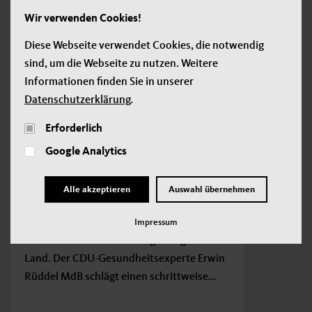
Wir verwenden Cookies!
Diese Webseite verwendet Cookies, die notwendig
sind, um die Webseite zu nutzen. Weitere
Informationen finden Sie in unserer
Datenschutzerklärung
.
Erforderlich
Google Analytics
Wer Impfpflicht sagt, muss auch
Alle akzeptieren
Auswahl übernehmen
Impfregister sagen
Brauchen wir eine allgemeine Impfpflicht?
Impressum
Die Debatte darüber bewegt das ganze
Land. Der CDU-Gesundheitsexperte Erwin
Rüddel MdB schlägt einen schrittweise…