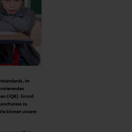
ststandards, im
larmierenden
esen (IQB). Grund
usschusses zu
Wie können unsere