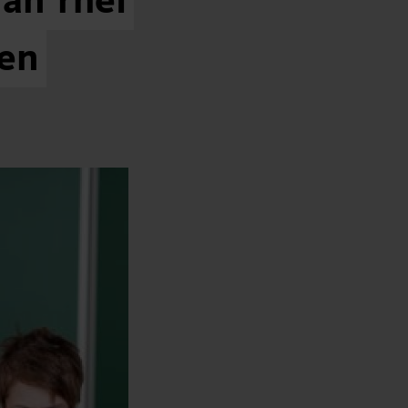
an
rhei
en