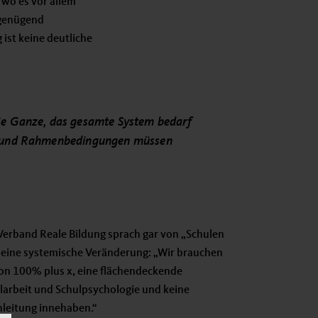
 wo es vor allem
 genügend
ist keine deutliche
ße Ganze, das gesamte System bedarf
g und Rahmenbedingungen müssen
Verband Reale Bildung sprach gar von „Schulen
e eine systemische Veränderung: „Wir brauchen
on 100% plus x, eine flächendeckende
larbeit und Schulpsychologie und keine
nleitung innehaben.“