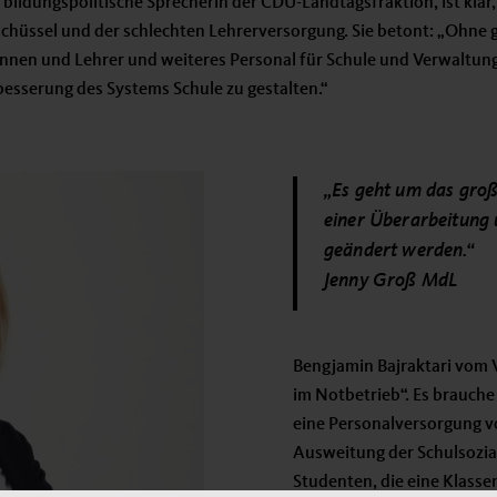
bildungspolitische Sprecherin der CDU-Landtagsfraktion, ist klar,
schüssel und der schlechten Lehrerversorgung. Sie betont: „Ohne
nnen und Lehrer und weiteres Personal für Schule und Verwaltung 
esserung des Systems Schule zu gestalten.“
„Es geht um das gro
einer Überarbeitun
geändert werden.“
Jenny Groß MdL
Bengjamin Bajraktari vom 
im Notbetrieb“. Es brauch
eine Personalversorgung v
Ausweitung der Schulsozia
Studenten, die eine Klasse