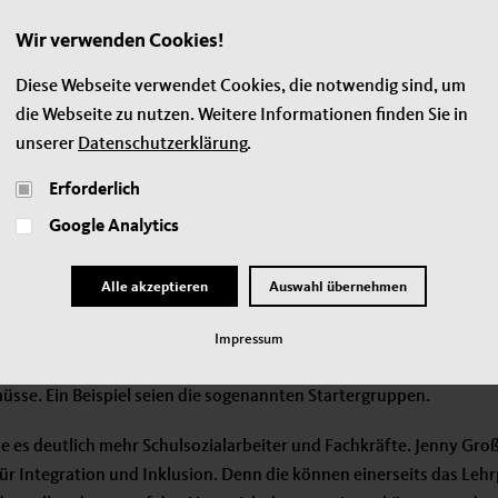
Auch andere eingeladene G
Wir verwenden Cookies!
dringend oder gar überfälli
Diese Webseite verwendet Cookies, die notwendig sind, um
von der Freien Universität 
die Webseite zu nutzen. Weitere Informationen finden Sie in
schon lange trägt: Sie spric
unserer
Datenschutzerklärung
.
Sprachstandsdiagnosen 18 
frühestmöglich Defizite e
Erforderlich
diesem Zusammenhang kritis
Google Analytics
Alle akzeptieren
Auswahl übernehmen
 werden, um Kinder besser zu fördern? Lars Lamowski, Vorsitzen
g, brachte etwa ein verpflichtendes Schuleingangsjahr in die Deb
Impressum
ny Groß stellt heraus, dass der Übergang von der Kita in die Grun
sse. Ein Beispiel seien die sogenannten Startergruppen.
 es deutlich mehr Schulsozialarbeiter und Fachkräfte. Jenny Gro
r Integration und Inklusion. Denn die können einerseits das Lehr