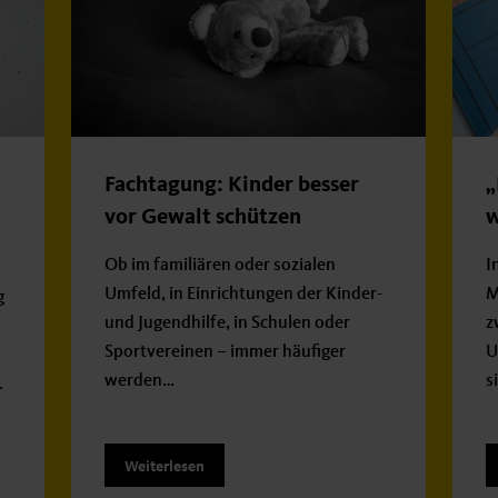
Fachtagung: Kinder besser
„
vor Gewalt schützen
w
Ob im familiären oder sozialen
I
Umfeld, in Einrichtungen der Kinder-
M
g
und Jugendhilfe, in Schulen oder
z
Sportvereinen – immer häufiger
U
werden…
s
…
Weiterlesen