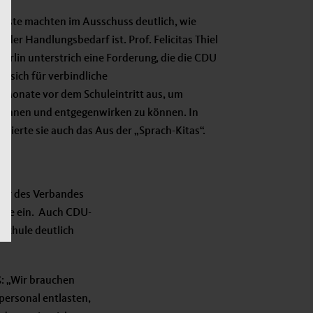
äste machten im Ausschuss deutlich, wie
g der Handlungsbedarf ist. Prof. Felicitas Thiel
Berlin unterstrich eine Forderung, die die CDU
ht sich für verbindliche
Monate vor dem Schuleintritt aus, um
rkennen und entgegenwirken zu können. In
ierte sie auch das Aus der „Sprach-Kitas“.
der des Verbandes
atte ein. Auch CDU-
dschule deutlich
ß: „Wir brauchen
personal entlasten,