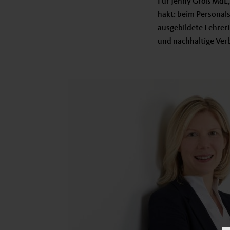
Für Jenny Groß MdL, 
hakt: beim Personal
ausgebildete Lehreri
und nachhaltige Verb