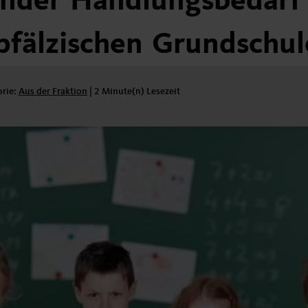
nder
Handlungsbedarf
pfälzischen
Grundschul
orie:
Kategorie:
Aus der Fraktion
|
2 Minute(n) Lesezeit