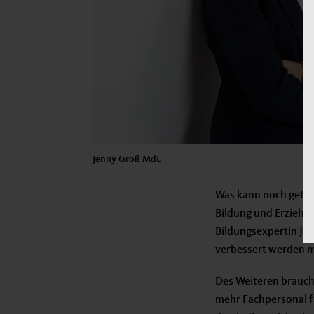
Jenny Groß MdL
Was kann noch getan
Bildung und Erziehun
Bildungsexpertin Jen
verbessert werden mü
Des Weiteren brauche
mehr Fachpersonal fü