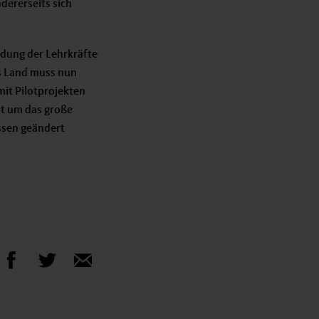
dererseits sich
ldung der Lehrkräfte
s Land muss nun
mit Pilotprojekten
ht um das große
ssen geändert