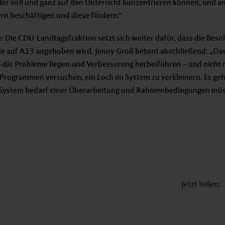
der voll und ganz auf den Unterricht konzentrieren können, und an
ern beschäftigen und diese fördern.“
: Die CDU-Landtagsfraktion setzt sich weiter dafür, dass die Beso
ie auf A13 angehoben wird. Jenny Groß betont abschließend: „Da
 die Probleme liegen und Verbesserung herbeiführen – und nicht 
n Programmen versuchen, ein Loch im System zu verkleinern. Es ge
 System bedarf einer Überarbeitung und Rahmenbedingungen mü
Jetzt teilen: