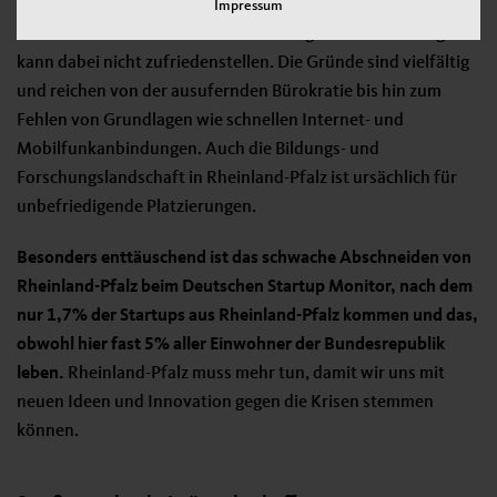
die politischen Rahmenbedingungen.
Der mittlere Platz von
Impressum
Rheinland-Pfalz beim Thema Gründungen im Ländervergleich
kann dabei nicht zufriedenstellen. Die Gründe sind vielfältig
und reichen von der ausufernden Bürokratie bis hin zum
Fehlen von Grundlagen wie schnellen Internet- und
Mobilfunkanbindungen. Auch die Bildungs- und
Forschungslandschaft in Rheinland-Pfalz ist ursächlich für
unbefriedigende Platzierungen.
Besonders enttäuschend ist das schwache Abschneiden von
Rheinland-Pfalz beim Deutschen Startup Monitor, nach dem
nur 1,7% der Startups aus Rheinland-Pfalz kommen und das,
obwohl hier fast 5% aller Einwohner der Bundesrepublik
leben.
Rheinland-Pfalz muss mehr tun, damit wir uns mit
neuen Ideen und Innovation gegen die Krisen stemmen
können.