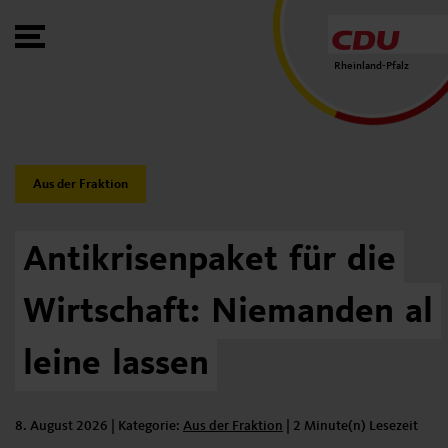
Toggle Menu
Rheinland-Pfalz
Category:
Aus der Fraktion
Antikrisenpaket
für
die
Wirtschaft:
Niemanden
al
leine
lassen
8. August 2026
| Kategorie:
Kategorie:
Aus der Fraktion
|
2 Minute(n) Lesezeit