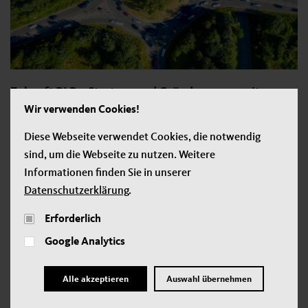
Zukunft RLP – Startups und Gründerszene weiter
stärken
Wir verwenden Cookies!
Diese Webseite verwendet Cookies, die notwendig
Betriebs- und Existenzgründungen und insbesondere
sind, um die Webseite zu nutzen. Weitere
Startups bilden für eine erfolgreiche rheinland-pfälzische
Informationen finden Sie in unserer
Wirtschaft einen wichtigen Bestandteil und sind Motor für
Datenschutzerklärung
.
die Zukunftsfähigkeit des Wirtschaftsstandortes. Es werden
nicht nur neue Produkte und damit Märkte entwickelt,
Erforderlich
sondern auch neue Arbeitsplätze geschaffen. Nach dem
Google Analytics
Corona-Gründungstief 2020 wächst bundesweit die Zahl der
Existenzgründungen.
Alle akzeptieren
Auswahl übernehmen
Entscheidend für eine erfolgreiche Gründerlandschaft sind