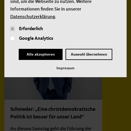
sind, um die Webseite zu nutzen. Weitere
Weitere
Informationen finden Sie in unserer
Datenschutzerklärung
.
neue Beiträge:
Erforderlich
Google Analytics
Alle akzeptieren
Auswahl übernehmen
Impressum
Schnieder: „Eine christdemokratische
Politik ist besser für unser Land“
An diesem Samstag geht die Führung der