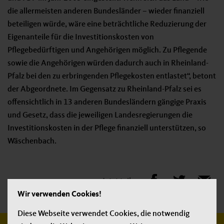
die allermeisten anderen Bundesländer – wieder finanziell
beteiligen würde, wäre eine beträchtliche Reduzierung der
Eigenanteile für die Investitionskosten von
Pflegebedürftigen und Angehörigen möglich. Zu Pflegende
sowie die Angehörigen würden dadurch auch in Rheinland-
Pfalz bei den zu erbringenden Pflegekosten entlastet“, betont
der Abgeordnete. Im Gegensatz zu Rheinland-Pfalz sei es
offensichtlich in 13 anderen Bundesländern gängige Praxis
und Gesetz, dass die jeweiligen Landesregierungen die
Investitionskosten in der Pflege finanziell unterstützen, so
Wäschenbach.
Jetzt teilen:
Wir verwenden Cookies!
Diese Webseite verwendet Cookies, die notwendig