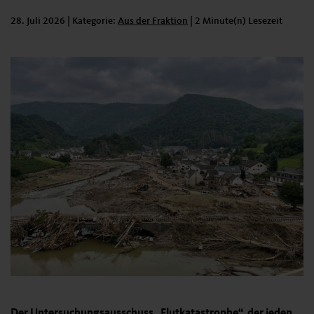
28. Juli 2026
| Kategorie:
Kategorie:
Aus der Fraktion
|
2 Minute(n) Lesezeit
Der Untersuchungsausschuss „Flutkatastrophe“, der jeden