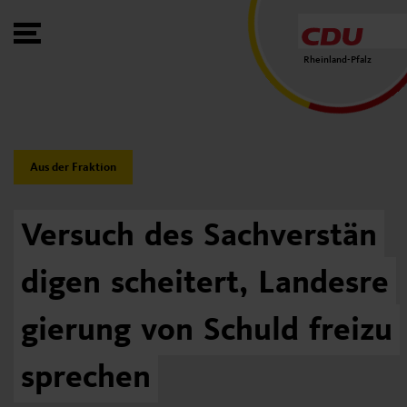
Toggle Menu
Rheinland-Pfalz
Category:
Aus der Fraktion
Versuch
des
Sachverstän
digen
scheitert,
Landesre
gierung
von
Schuld
freizu
sprechen