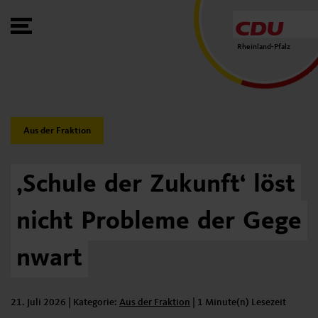
Toggle Menu
Rheinland-Pfalz
Category:
Aus der Fraktion
‚Schule
der
Zukunft‘
löst
nicht
Probleme
der
Gege
nwart
21. Juli 2026
| Kategorie:
Kategorie:
Aus der Fraktion
|
1 Minute(n) Lesezeit