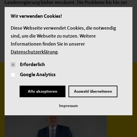
Landesregierung bisher versäumt. Die Probleme bis hin zur
mangelhaften Digitalisierung sind bekannt. Sie liegen auf
Wir verwenden Cookies!
dem Tisch.“
Diese Webseite verwendet Cookies, die notwendig
sind, um die Webseite zu nutzen. Weitere
Jetzt teilen:
Informationen finden Sie in unserer
Datenschutzerklärung
.
Erforderlich
Google Analytics
Weitere
neue Beiträge:
Alle akzeptieren
Auswahl übernehmen
Impressum